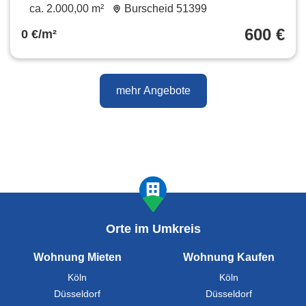
Wohngemeinschaft Haus mit Garten
ca. 2.000,00 m²
Burscheid 51399
600 €
0 €/m²
mehr Angebote
Orte im Umkreis
Wohnung Mieten
Wohnung Kaufen
Köln
Köln
Düsseldorf
Düsseldorf