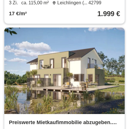
Ohne Eigenkapital möglich.
3 Zi.
ca. 115,00 m²
Leichlingen (... 42799
1.999 €
17 €/m²
Preiswerte Mietkaufimmobilie abzugeben.