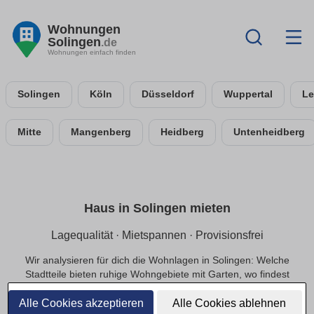
Wohnungen
Solingen
.de
Wohnungen einfach finden
Solingen
Köln
Düsseldorf
Wuppertal
Le
Mitte
Mangenberg
Heidberg
Untenheidberg
Haus in Solingen mieten
Lagequalität · Mietspannen · Provisionsfrei
Wir analysieren für dich die Wohnlagen in Solingen: Welche
Stadtteile bieten ruhige Wohngebiete mit Garten, wo findest
du zentrale Lagen mit guter Anbindung? Transparente
Mietspannen geben Orientierung bei der monatlichen
Alle Cookies akzeptieren
Alle Cookies ablehnen