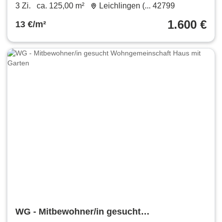
erforderlich
3 Zi.
ca. 125,00 m²
Leichlingen (... 42799
1.600 €
13 €/m²
WG - Mitbewohner/in gesucht