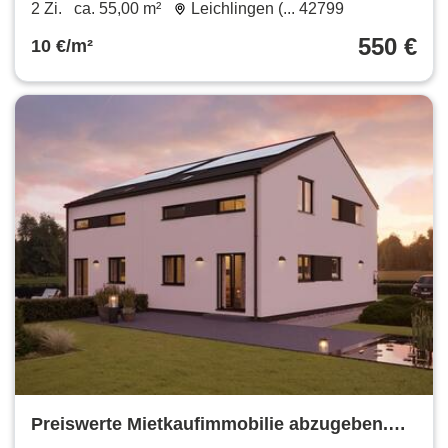
Miete
2 Zi.
ca. 55,00 m²
Leichlingen (... 42799
550 €
10 €/m²
Preiswerte Mietkaufimmobilie abzugeben.