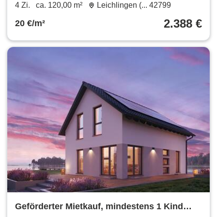
Ohne Eigenkapital möglich.
4 Zi.
ca. 120,00 m²
Leichlingen (... 42799
2.388 €
20 €/m²
Geförderter Mietkauf, mindestens 1 Kind