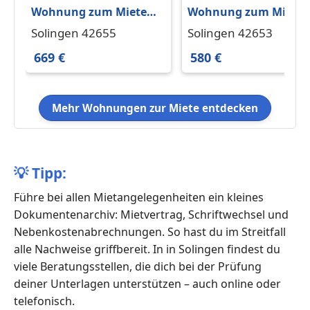
Wohnung zum Mieten
Wohnung zum Miete
in Solingen 669 € 76.5
in Solingen 580 € 59.5
Solingen 42655
Solingen 42653
m²
m²
669 €
580 €
Mehr Wohnungen zur Miete entdecken
💡
Tipp:
Führe bei allen Mietangelegenheiten ein kleines
Dokumentenarchiv: Mietvertrag, Schriftwechsel und
Nebenkostenabrechnungen. So hast du im Streitfall
alle Nachweise griffbereit. In in Solingen findest du
viele Beratungsstellen, die dich bei der Prüfung
deiner Unterlagen unterstützen – auch online oder
telefonisch.