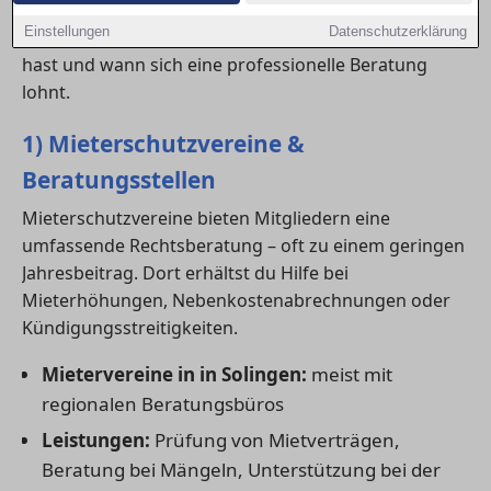
Beratungsangeboten bis hin zu spezialisierten
Einstellungen
Datenschutzerklärung
Fachanwälten. Hier erfährst du, welche Optionen du
hast und wann sich eine professionelle Beratung
lohnt.
1) Mieterschutzvereine &
Beratungsstellen
Mieterschutzvereine bieten Mitgliedern eine
umfassende Rechtsberatung – oft zu einem geringen
Jahresbeitrag. Dort erhältst du Hilfe bei
Mieterhöhungen, Nebenkostenabrechnungen oder
Kündigungsstreitigkeiten.
Mietervereine in in Solingen:
meist mit
regionalen Beratungsbüros
Leistungen:
Prüfung von Mietverträgen,
Beratung bei Mängeln, Unterstützung bei der