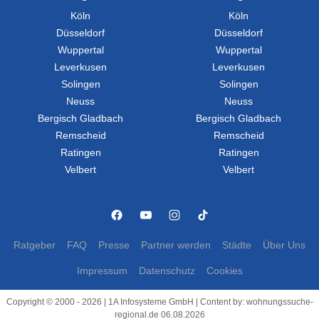
Köln
Köln
Düsseldorf
Düsseldorf
Wuppertal
Wuppertal
Leverkusen
Leverkusen
Solingen
Solingen
Neuss
Neuss
Bergisch Gladbach
Bergisch Gladbach
Remscheid
Remscheid
Ratingen
Ratingen
Velbert
Velbert
Ratgeber
FAQ
Presse
Partner werden
Städte
Über Uns
Impressum
Datenschutz
Cookies
Copyright © 2000 - 2026 | 1A Infosysteme GmbH | Content by: wohnungssuche-
regional.de 06.08.2026