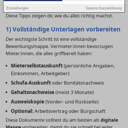
Mit einer professionellen
Wohnungsbewerbung
kannst du dich klar von der Konkurrenz abheben.
Einstellungen
Datenschutzerklärung
Diese Tipps zeigen dir, wie du alles richtig machst.
1) Vollständige Unterlagen vorbereiten
Der wichtigste Schritt ist eine vollständige
Bewerbungsmappe. Vermieter:innen bevorzugen
Mieter:innen, die alles griffbereit haben:
Mieterselbstauskunft
(persönliche Angaben,
Einkommen, Arbeitgeber)
Schufa-Auskunft
oder Bonitätsnachweis
Gehaltsnachweise
(meist 3 Monate)
Ausweiskopie
(Vorder- und Rückseite)
Optional:
Arbeitsvertrag oder Bürgschaft
Diese Dokumente solltest du am besten als
digitale
Mappe
vorbereiten, damit du sie schnell bei jeder