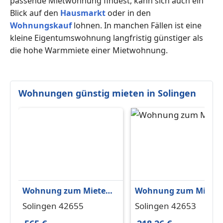
passende Mietwohnung findest, kann sich auch ein
Blick auf den
Hausmarkt
oder in den
Wohnungskauf
lohnen. In manchen Fällen ist eine
kleine Eigentumswohnung langfristig günstiger als
die hohe Warmmiete einer Mietwohnung.
Wohnungen günstig mieten in Solingen
Wohnung zum Mieten
Wohnung zum Miete
in Solingen 565 € 50 m²
in Solingen 218,26 € 4
Solingen 42655
Solingen 42653
m²