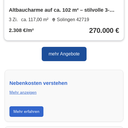
Altbaucharme auf ca. 102 m² – stilvolle 3-
Zimmer-Wohnung in Solingen-Wald
3 Zi.
ca. 117,00 m²
Solingen 42719
270.000 €
2.308 €/m²
mehr Angebote
Nebenkosten verstehen
Mehr anzeigen
Erfahre, welche Nebenkosten rechtmäßig sind und
Mehr erfahren
wie du deine monatliche Belastung optimieren
kannst.