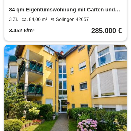
84 qm Eigentumswohnung mit Garten und
Garage
3 Zi.
ca. 84,00 m²
Solingen 42657
285.000 €
3.452 €/m²