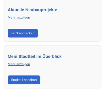
Aktuelle Neubauprojekte
Mehr anzeigen
Entdecke Neubauprojekte in Solingen – modern,
Jetzt entdecken
energieeffizient und sofort bezugsfertig.
Mein Stadtteil im Überblick
Mehr anzeigen
Erfahre mehr über deinen Stadtteil in Solingen:
Stadtteil ansehen
Lebensqualität, Verkehrsanbindung, Schulen,
Freizeitmöglichkeiten und Mietpreise.