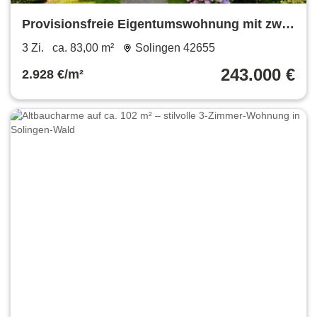
Provisionsfreie Eigentumswohnung mit zwei
Bädern und Garage
3 Zi.
ca. 83,00 m²
Solingen 42655
243.000 €
2.928 €/m²