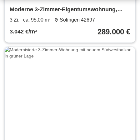
Moderne 3-Zimmer-Eigentumswohnung,
1.OG, Loggia, Stellplatz
3 Zi.
ca. 95,00 m²
Solingen 42697
289.000 €
3.042 €/m²