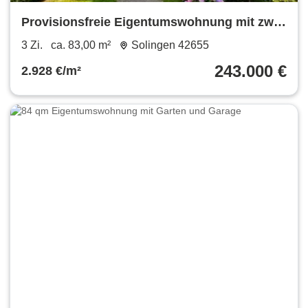
Provisionsfreie Eigentumswohnung mit zwei
Bädern und Garage
3 Zi.
ca. 83,00 m²
Solingen 42655
243.000 €
2.928 €/m²