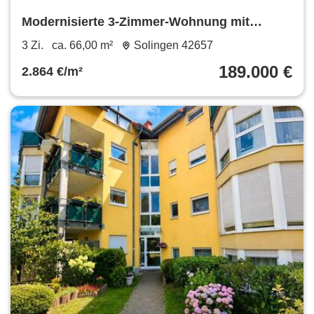
Modernisierte 3-Zimmer-Wohnung mit
neuem Südwestbalkon in grüner Lage
3 Zi.
ca. 66,00 m²
Solingen 42657
189.000 €
2.864 €/m²