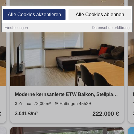
Alle Cookies akzeptieren
Alle Cookies ablehnen
Einstellungen
Datenschutzerklärung
Moderne kernsanierte ETW Balkon, Stellplatz
& Keller
3 Zi.
ca. 73,00 m²
Hattingen 45529
€
222.000 €
3.041 €/m²