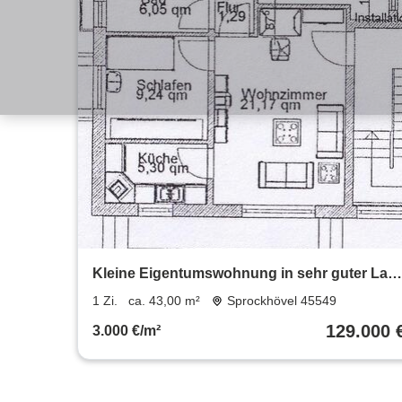
Kleine Eigentumswohnung in sehr guter Lag
in Haßlinghausen
1 Zi.
ca. 43,00 m²
Sprockhövel 45549
129.000 
3.000 €/m²