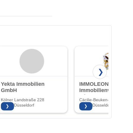
❯
Yekta Immobilien
IMMOLEON24 -
GmbH
Immobilienverkauf
mit Herz!
Kölner Landstraße 228
Cäcilie-Beuken-Str. 3 3
40591 Düsseldorf
40597 Düsseldorf
❯
❯