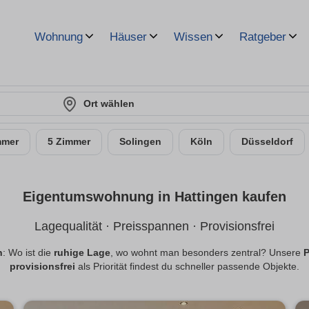
Wohnung
Häuser
Wissen
Ratgeber
Ort wählen
mmer
5 Zimmer
Solingen
Köln
Düsseldorf
Eigentumswohnung in Hattingen kaufen
Lagequalität · Preisspannen · Provisionsfrei
n
: Wo ist die
ruhige Lage
, wo wohnt man besonders zentral? Unsere
P
provisionsfrei
als Priorität findest du schneller passende Objekte.