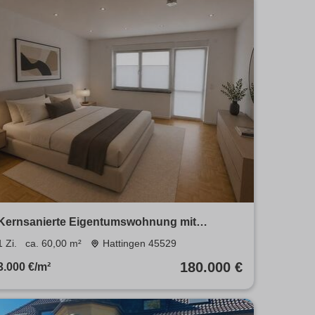
Kernsanierte Eigentumswohnung mit
großzügiger Wohnküche
1 Zi.
ca. 60,00 m²
Hattingen 45529
180.000 €
3.000 €/m²