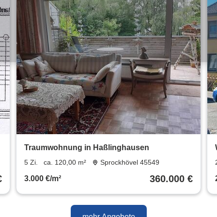
e
Traumwohnung in Haßlinghausen
5 Zi.
ca. 120,00 m²
Sprockhövel 45549
€
360.000 €
3.000 €/m²
mehr Angebote