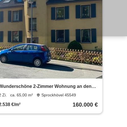
Wunderschöne 2-Zimmer Wohnung an den
Barmer Anlagen
2 Zi.
ca. 65,00 m²
Sprockhövel 45549
160.000 €
2.538 €/m²