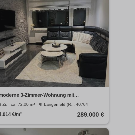
moderne 3-Zimmer-Wohnung mit
Südwestbalkon und Garage
3 Zi.
ca. 72,00 m²
Langenfeld (R... 40764
289.000 €
4.014 €/m²