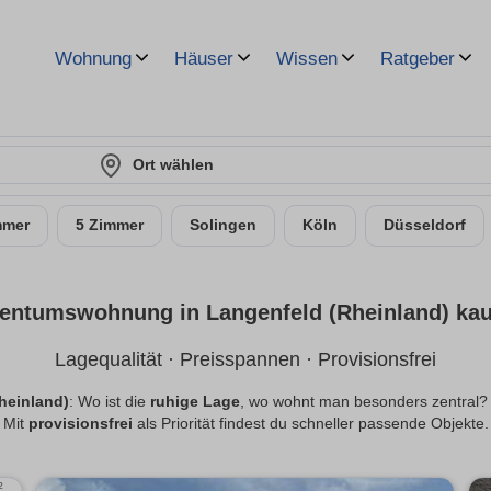
Wohnung
Häuser
Wissen
Ratgeber
Ort wählen
mmer
5 Zimmer
Solingen
Köln
Düsseldorf
entumswohnung in Langenfeld (Rheinland) ka
Lagequalität · Preisspannen · Provisionsfrei
Rheinland)
: Wo ist die
ruhige Lage
, wo wohnt man besonders zentral
Mit
provisionsfrei
als Priorität findest du schneller passende Objekte.