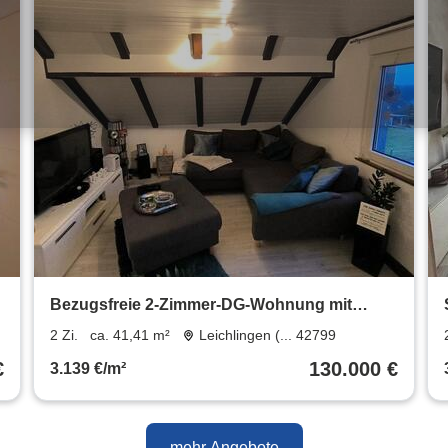
Bezugsfreie 2-Zimmer-DG-Wohnung mit
Einbauküche in Leichlingen
2 Zi.
ca. 41,41 m²
Leichlingen (... 42799
€
130.000 €
3.139 €/m²
mehr Angebote