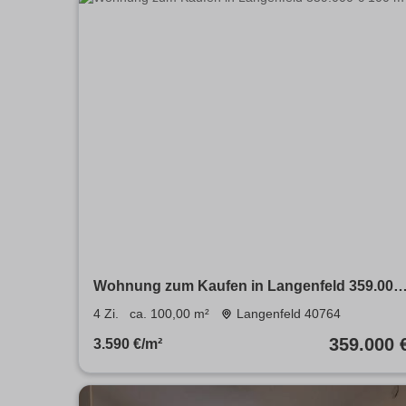
Wohnung zum Kaufen in Langenfeld 359.000
€ 100 m²
4 Zi.
ca. 100,00 m²
Langenfeld 40764
359.000 
3.590 €/m²