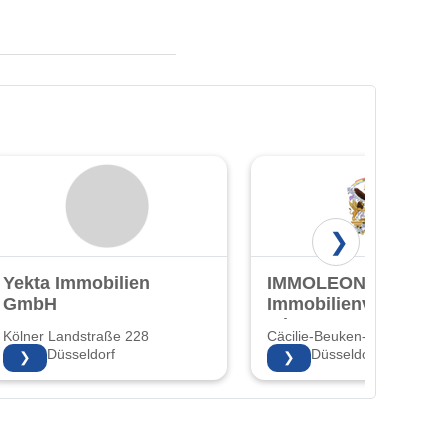
❯
Yekta Immobilien
IMMOLEON24 -
GmbH
Immobilienverkauf
mit Herz!
Kölner Landstraße 228
Cäcilie-Beuken-Str. 3 3
40591 Düsseldorf
40597 Düsseldorf
❯
❯