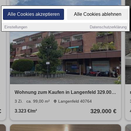
Alle Cookies akzeptieren
Alle Cookies ablehnen
Einstellungen
Datenschutzerklärung
Wohnung zum Kaufen in Langenfeld 329.000
€ 99 m²
3 Zi.
ca. 99,00 m²
Langenfeld 40764
€
329.000 €
3.323 €/m²