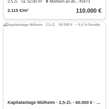
2.5 Zi.
ca. 52,00 m²
Mülheim an de... 45473
110.000 €
2.115 €/m²
Kapitalanlage Mülheim · 2,5-Zi. · 60.000 € · ~
6,4 % Rendite