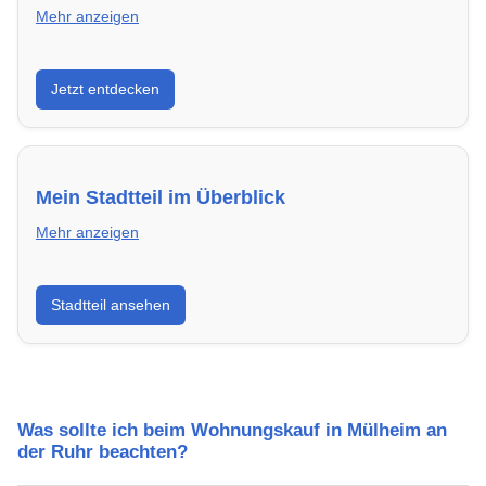
Mehr anzeigen
Entdecke Neubauprojekte in Mülheim an der Ruhr –
Jetzt entdecken
modern, energieeffizient und sofort bezugsfertig.
Mein Stadtteil im Überblick
Mehr anzeigen
Erfahre mehr über deinen Stadtteil in Mülheim an der
Stadtteil ansehen
Ruhr: Lebensqualität, Verkehrsanbindung, Schulen,
Freizeitmöglichkeiten und Mietpreise.
Was sollte ich beim Wohnungskauf in Mülheim an
der Ruhr beachten?