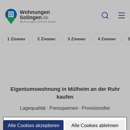
Wohnungen
Solingen
.de
Wohnungen einfach finden
1 Zimmer
2 Zimmer
3 Zimmer
4 Zimmer
Eigentumswohnung in Mülheim an der Ruhr
kaufen
Lagequalität · Preisspannen · Provisionsfrei
Wir verdichten
Stadtteil-Insights für Mülheim an der
Ruhr
: Wo ist die
ruhige Lage
, wo wohnt man besonders
Alle Cookies akzeptieren
Alle Cookies ablehnen