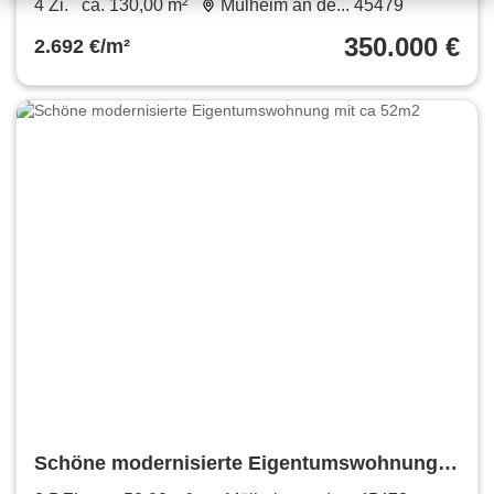
4 Zi.
ca. 130,00 m²
Mülheim an de... 45479
350.000 €
2.692 €/m²
Schöne modernisierte Eigentumswohnung
mit ca 52m2