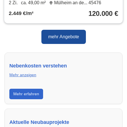
Mülheim an der Ruhr .
2 Zi.
ca. 49,00 m²
Mülheim an de... 45476
120.000 €
2.449 €/m²
mehr Angebote
Nebenkosten verstehen
Mehr anzeigen
Erfahre, welche Nebenkosten rechtmäßig sind und
Mehr erfahren
wie du deine monatliche Belastung optimieren
kannst.
Aktuelle Neubauprojekte