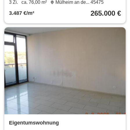
Balkon und Küche
3 Zi.
ca. 76,00 m²
Mülheim an de... 45475
265.000 €
3.487 €/m²
Eigentumswohnung