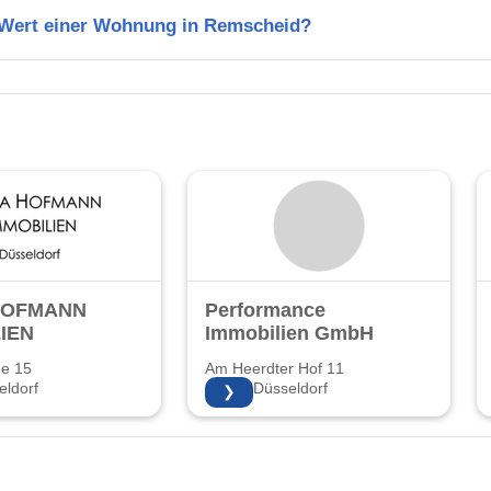
n Wert einer Wohnung in Remscheid?
HOFMANN
Performance
IEN
Immobilien GmbH
ße 15
Am Heerdter Hof 11
ldorf
40549 Düsseldorf
❯