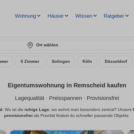
Wohnung
Häuser
Wissen
Ratgeber
Ort wählen
mmer
5 Zimmer
Solingen
Köln
Düsseldorf
Eigentumswohnung in Remscheid kaufen
Lagequalität · Preisspannen · Provisionsfrei
id
: Wo ist die
ruhige Lage
, wo wohnt man besonders zentral? Unsere
provisionsfrei
als Priorität findest du schneller passende Objekte.