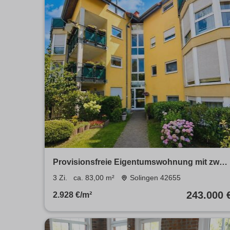
Provisionsfreie Eigentumswohnung mit zwei
Bädern und Garage
3 Zi.
ca. 83,00 m²
Solingen 42655
243.000 
2.928 €/m²