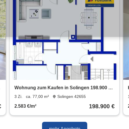
Wohnung zum Kaufen in Solingen 198.900 €
77 m²
3 Zi.
ca. 77,00 m²
Solingen 42655
€
198.900 €
2.583 €/m²
mehr Angebote