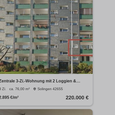
Zentrale 3-Zi.-Wohnung mit 2 Loggien &
Garage
3 Zi.
ca. 76,00 m²
Solingen 42655
220.000 €
2.895 €/m²