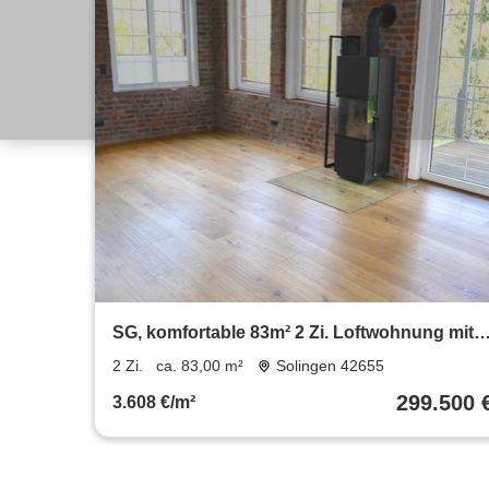
SG, komfortable 83m² 2 Zi. Loftwohnung mit
Unikat-Charakter, Balkon, Stellplatz, EBK
2 Zi.
ca. 83,00 m²
Solingen 42655
299.500 
3.608 €/m²