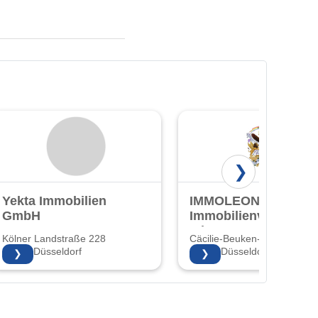
❯
Yekta Immobilien
IMMOLEON24 -
GmbH
Immobilienverkauf
mit Herz!
Kölner Landstraße 228
Cäcilie-Beuken-Str. 3 3
40591 Düsseldorf
40597 Düsseldorf
❯
❯