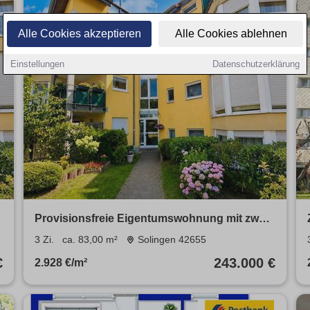
Alle Cookies akzeptieren
Alle Cookies ablehnen
Einstellungen
Datenschutzerklärung
Provisionsfreie Eigentumswohnung mit zwei
Bädern und Garage
3 Zi.
ca. 83,00 m²
Solingen 42655
€
243.000 €
2.928 €/m²