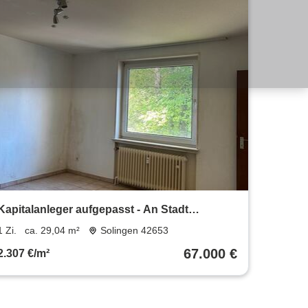
Kapitalanleger aufgepasst - An Stadt
vermietetes Appartement
1 Zi.
ca. 29,04 m²
Solingen 42653
67.000 €
2.307 €/m²