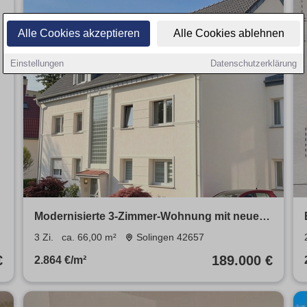
Alle Cookies akzeptieren
Alle Cookies ablehnen
Einstellungen
Datenschutzerklärung
Modernisierte 3-Zimmer-Wohnung mit neuem
Südwestbalkon in grüner Lage
3 Zi.
ca. 66,00 m²
Solingen 42657
€
189.000 €
2.864 €/m²