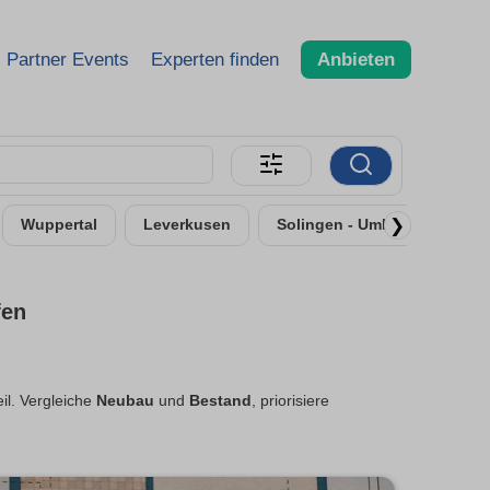
Partner Events
Experten finden
Anbieten
❯
Wuppertal
Leverkusen
Solingen - Umland
Neu
fen
eil. Vergleiche
Neubau
und
Bestand
, priorisiere