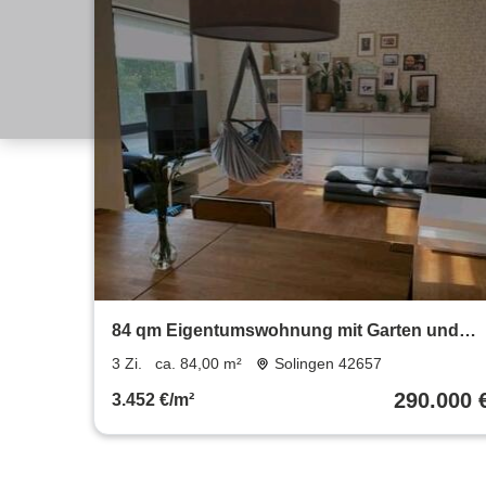
84 qm Eigentumswohnung mit Garten und
Garage
3 Zi.
ca. 84,00 m²
Solingen 42657
290.000 
3.452 €/m²