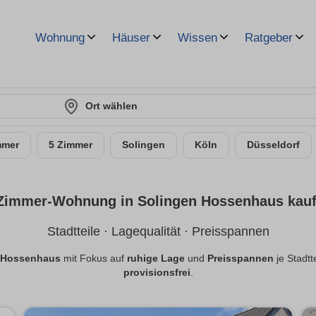
Wohnung
Häuser
Wissen
Ratgeber
Ort wählen
mmer
5 Zimmer
Solingen
Köln
Düsseldorf
Zimmer-Wohnung in Solingen Hossenhaus kau
Stadtteile · Lagequalität · Preisspannen
n Hossenhaus
mit Fokus auf
ruhige Lage
und
Preisspannen
je Stadtt
provisionsfrei
.