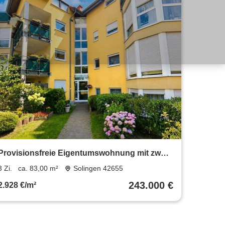
Provisionsfreie Eigentumswohnung mit zwei
Bädern und Garage
3 Zi.
ca. 83,00 m²
Solingen 42655
243.000 €
2.928 €/m²