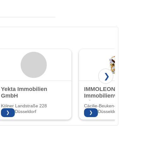
❯
Yekta Immobilien
IMMOLEON24 -
GmbH
Immobilienverkauf
mit Herz!
Kölner Landstraße 228
Cäcilie-Beuken-Str. 3 3
40591 Düsseldorf
40597 Düsseldorf
❯
❯