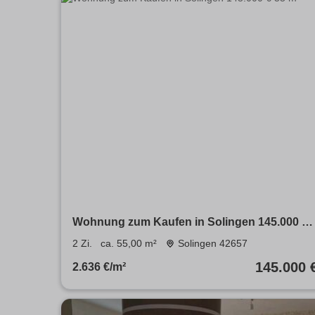
Wohnung zum Kaufen in Solingen 145.000 €
55 m²
2 Zi.
ca. 55,00 m²
Solingen 42657
145.000 
2.636 €/m²