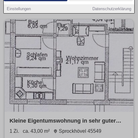
Objekte.
Einstellungen
Datenschutzerklärung
Kleine Eigentumswohnung in sehr guter
Lage in Haßlinghausen
1 Zi.
ca. 43,00 m²
Sprockhövel 45549