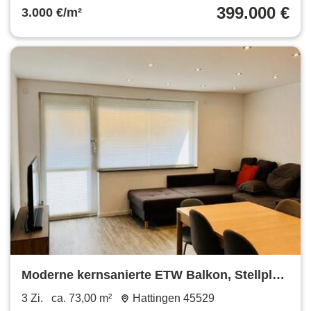
399.000 €
3.000 €/m²
Moderne kernsanierte ETW Balkon, Stellplatz
& Keller
3 Zi.
ca. 73,00 m²
Hattingen 45529