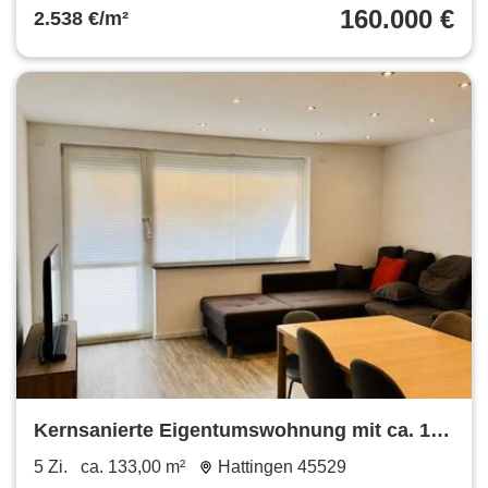
160.000 €
2.538 €/m²
Kernsanierte Eigentumswohnung mit ca. 133
m²
5 Zi.
ca. 133,00 m²
Hattingen 45529