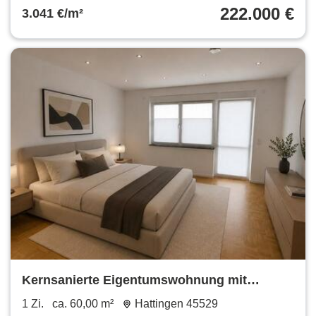
222.000 €
3.041 €/m²
Kernsanierte Eigentumswohnung mit
großzügiger Wohnküche
1 Zi.
ca. 60,00 m²
Hattingen 45529