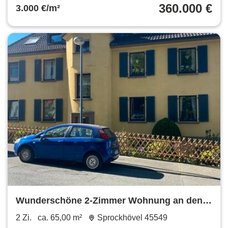
360.000 €
3.000 €/m²
Wunderschöne 2-Zimmer Wohnung an den
Barmer Anlagen
2 Zi.
ca. 65,00 m²
Sprockhövel 45549