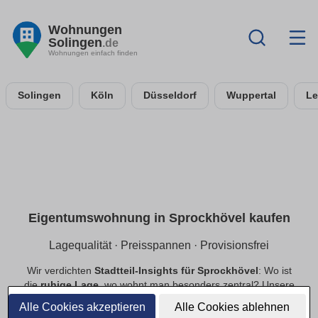
Wohnungen
Solingen
.de
Wohnungen einfach finden
Solingen
Köln
Düsseldorf
Wuppertal
Le
Eigentumswohnung in Sprockhövel kaufen
Lagequalität · Preisspannen · Provisionsfrei
Wir verdichten
Stadtteil-Insights für Sprockhövel
: Wo ist
die
ruhige Lage
, wo wohnt man besonders zentral? Unsere
Preisspannen
helfen bei der Budgetplanung. Mit
Alle Cookies akzeptieren
Alle Cookies ablehnen
provisionsfrei
als Priorität findest du schneller passende