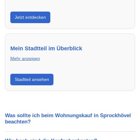
Entdecke Neubauprojekte in Sprockhövel – modern,
Jetzt entdecken
energieeffizient und sofort bezugsfertig.
Mein Stadtteil im Überblick
Mehr anzeigen
Erfahre mehr über deinen Stadtteil in Sprockhövel:
Stadtteil ansehen
Lebensqualität, Verkehrsanbindung, Schulen,
Freizeitmöglichkeiten und Mietpreise.
Was sollte ich beim Wohnungskauf in Sprockhövel
beachten?