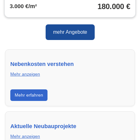
180.000 €
3.000 €/m²
mehr Angebote
Nebenkosten verstehen
Mehr anzeigen
Erfahre, welche Nebenkosten rechtmäßig sind und
Mehr erfahren
wie du deine monatliche Belastung optimieren
kannst.
Aktuelle Neubauprojekte
Mehr anzeigen