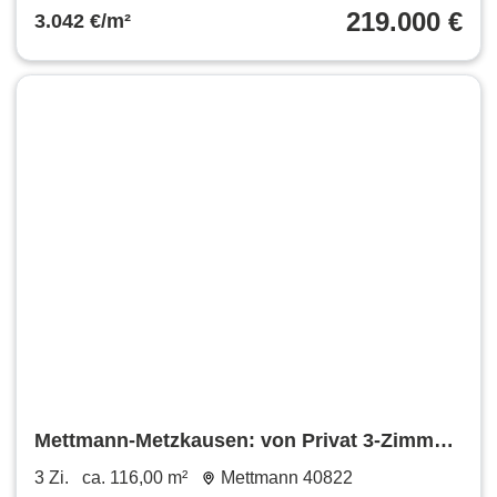
219.000 €
3.042 €/m²
Mettmann-Metzkausen: von Privat 3-Zimmer-
ETW, Doppelgarage
3 Zi.
ca. 116,00 m²
Mettmann 40822