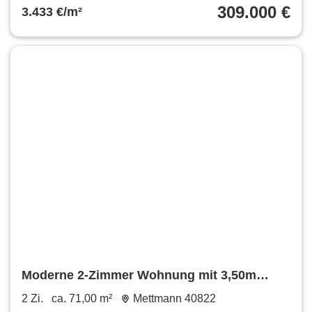
309.000 €
3.433 €/m²
Moderne 2-Zimmer Wohnung mit 3,50m
hohen Decken & Weitblick
2 Zi.
ca. 71,00 m²
Mettmann 40822