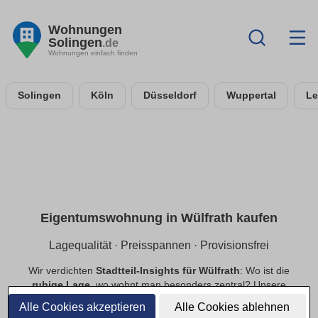
Wohnungen
Solingen
.de
Wohnungen einfach finden
Solingen
Köln
Düsseldorf
Wuppertal
Le
Eigentumswohnung in Wülfrath kaufen
Lagequalität · Preisspannen · Provisionsfrei
Wir verdichten
Stadtteil-Insights für Wülfrath
: Wo ist die
ruhige Lage
, wo wohnt man besonders zentral? Unsere
Preisspannen
helfen bei der Budgetplanung. Mit
Alle Cookies akzeptieren
Alle Cookies ablehnen
provisionsfrei
als Priorität findest du schneller passende