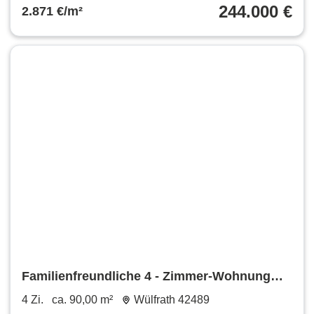
244.000 €
2.871 €/m²
Familienfreundliche 4 - Zimmer-Wohnung
mit Panoramablick
4 Zi.
ca. 90,00 m²
Wülfrath 42489