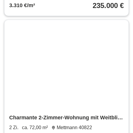
235.000 €
3.310 €/m²
Charmante 2-Zimmer-Wohnung mit Weitblick
in Mettmann
2 Zi.
ca. 72,00 m²
Mettmann 40822