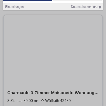
Objekte.
Einstellungen
Datenschutzerklärung
Charmante 3-Zimmer Maisonette-Wohnung
mit Balkon in Wülfrath
3 Zi.
ca. 89,00 m²
Wülfrath 42489