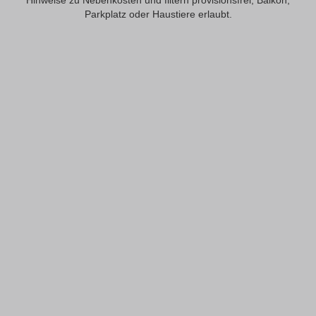
Hinweise zu Nebenkosten und filtern provisionsfrei, Balkon,
Parkplatz oder Haustiere erlaubt.