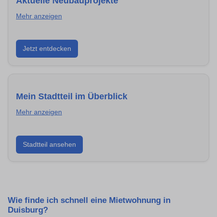
Aktuelle Neubauprojekte
Mehr anzeigen
Entdecke Neubauprojekte in Duisburg – modern,
Jetzt entdecken
energieeffizient und sofort bezugsfertig.
Mein Stadtteil im Überblick
Mehr anzeigen
Erfahre mehr über deinen Stadtteil in Duisburg:
Stadtteil ansehen
Lebensqualität, Verkehrsanbindung, Schulen,
Freizeitmöglichkeiten und Mietpreise.
Wie finde ich schnell eine Mietwohnung in
Duisburg?