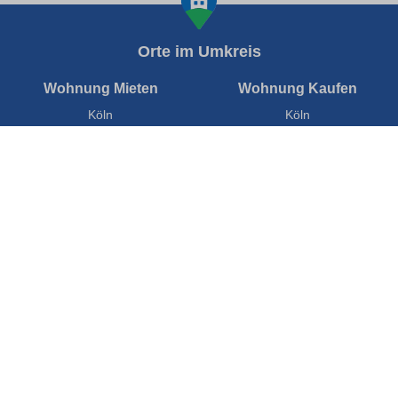
Orte im Umkreis
Wohnung Mieten
Wohnung Kaufen
Köln
Köln
Düsseldorf
Düsseldorf
Wuppertal
Wuppertal
Leverkusen
Leverkusen
Solingen
Solingen
Neuss
Neuss
Bergisch Gladbach
Bergisch Gladbach
Remscheid
Remscheid
Ratingen
Ratingen
Velbert
Velbert