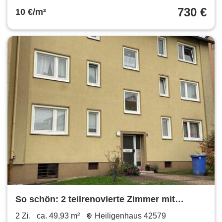
730 €
10 €/m²
So schön: 2 teilrenovierte Zimmer mit
Balkon
2 Zi.
ca. 49,93 m²
Heiligenhaus 42579