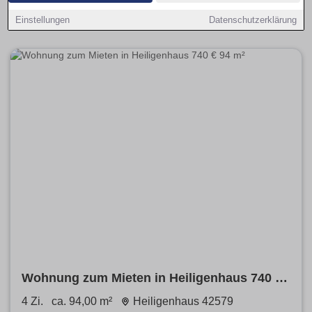
(Kaltmiete), Hinweise zu Nebenkosten und filtern
provisionsfrei, Balkon, Parkplatz oder Haustiere erlaubt.
Einstellungen
Datenschutzerklärung
Wohnung zum Mieten in Heiligenhaus 740 €
94 m²
4 Zi.
ca. 94,00 m²
Heiligenhaus 42579