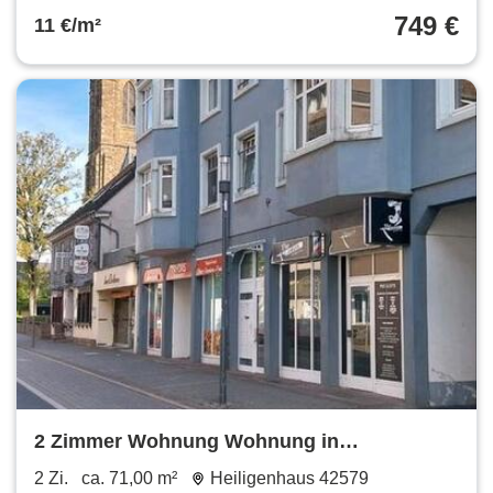
749 €
11 €/m²
2 Zimmer Wohnung Wohnung in
Heiligenhaus ,Hauptstraße 136
2 Zi.
ca. 71,00 m²
Heiligenhaus 42579