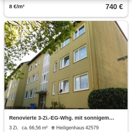
740 €
8 €/m²
Renovierte 3-Zi.-EG-Whg. mit sonnigem
Balkon, ab Juni! Auf Wunsch, mit Küche
3 Zi.
ca. 66,56 m²
Heiligenhaus 42579