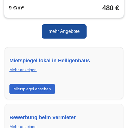
480 €
9 €/m²
mehr Angebote
Mietspiegel lokal in Heiligenhaus
Mehr anzeigen
Erhalte einen Überblick über die aktuellen Mietpreise
Mietspiegel ansehen
regional in Heiligenhaus. So weißt du genau, welche
Miete fair ist und wo sich ein Vergleich lohnt.
Bewerbung beim Vermieter
Mehr anzeigen