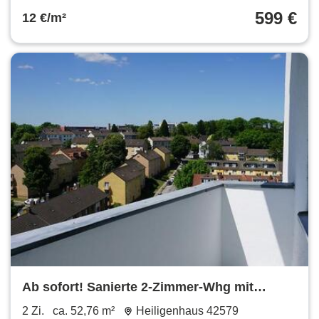
599 €
12 €/m²
Ab sofort! Sanierte 2-Zimmer-Whg mit
Balkon in Heiligenhaus
2 Zi.
ca. 52,76 m²
Heiligenhaus 42579