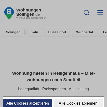
Wohnungen
Solingen
.de
Wohnungen einfach finden
Solingen
Köln
Düsseldorf
Wuppertal
Le
Wohnung mieten in Heiligenhaus – Miet­
wohnungen nach Stadtteil
Lagequalität · Preisspannen · Ausstattung
Finde Mietwohnungen in Heiligenhaus gezielt nach Stadtteil
und ruhiger Lage. Wir zeigen aktuelle Preisspannen
Alle Cookies akzeptieren
Alle Cookies ablehnen