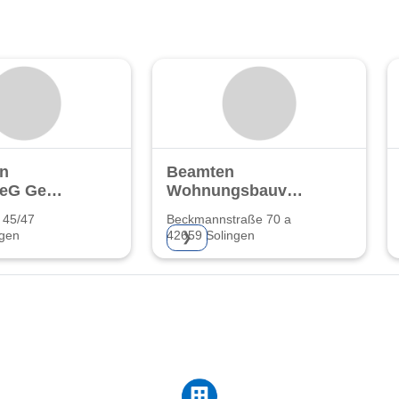
in
Beamten
 eG Gem.
Wohnungsbauverein
sgenossenschaft
eG
 45/47
Beckmannstraße 70 a
ngen
42659 Solingen
❯