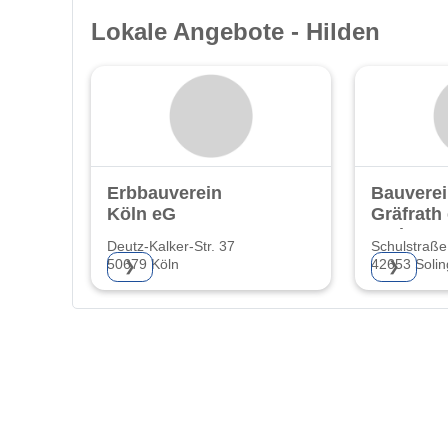
Lokale Angebote - Hilden
Erbbauverein
Bauvere
Köln eG
Gräfrath
Wohnung
Deutz-Kalker-Str. 37
Schulstraße
50679 Köln
42653 Soli
❯
❯