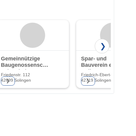
❯
Gemeinnützige
Spar- und
Baugenossenschaft
Bauverein eG
"Eigenheim" eG
Solingen-Wald
Friedenstr. 112
Friedrich-Ebert-Str. 44
42699 Solingen
42719 Solingen
❯
❯