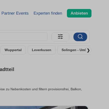
Partner Events
Experten finden
Anbieten
❯
Wuppertal
Leverkusen
Solingen - Umland
Neu
dtteil
se zu Nebenkosten und filtern provisionsfrei, Balkon,