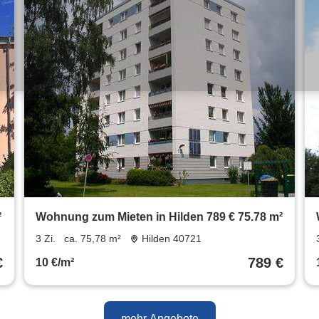
²
Wohnung zum Mieten in Hilden 789 € 75.78 m²
3 Zi.
ca. 75,78 m²
Hilden 40721
€
789 €
10 €/m²
mehr Angebote