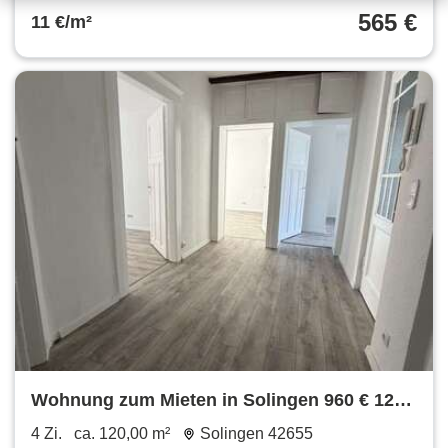
565 €
11 €/m²
Wohnung zum Mieten in Solingen 960 € 120
m²
4 Zi.
ca. 120,00 m²
Solingen 42655