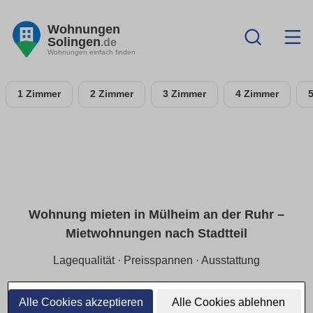
Wohnungen
Solingen
.de
Wohnungen einfach finden
1 Zimmer
2 Zimmer
3 Zimmer
4 Zimmer
Wohnung mieten in Mülheim an der Ruhr –
Miet­wohnungen nach Stadtteil
Lagequalität · Preisspannen · Ausstattung
Finde Mietwohnungen in Mülheim an der Ruhr gezielt nach
Stadtteil und ruhiger Lage. Wir zeigen aktuelle Preisspannen
Alle Cookies akzeptieren
Alle Cookies ablehnen