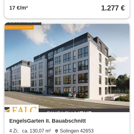
1.277 €
17 €/m²
EngelsGarten II. Bauabschnitt
4 Zi.
ca. 130,07 m²
Solingen 42653