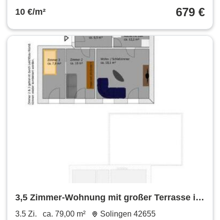
679 €
10 €/m²
3,5 Zimmer-Wohnung mit großer Terrasse in
42655 Solingen
3.5 Zi.
ca. 79,00 m²
Solingen 42655