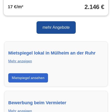
2.146 €
17 €/m²
mehr Angebote
Mietspiegel lokal in Mülheim an der Ruhr
Mehr anzeigen
Erhalte einen Überblick über die aktuellen Mietpreise
Mietspiegel ansehen
regional in Mülheim an der Ruhr. So weißt du genau,
welche Miete fair ist und wo sich ein Vergleich lohnt.
Bewerbung beim Vermieter
Mehr anzeigen