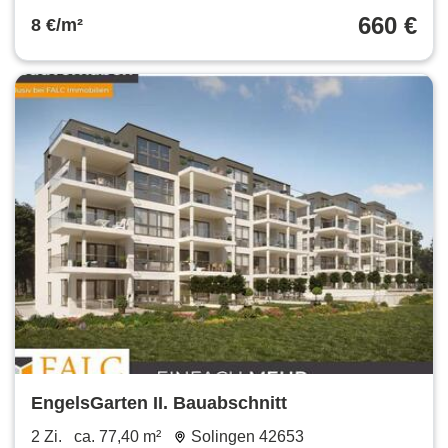
660 €
8 €/m²
EngelsGarten II. Bauabschnitt
2 Zi.
ca. 77,40 m²
Solingen 42653