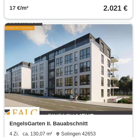
2.021 €
17 €/m²
EngelsGarten II. Bauabschnitt
4 Zi.
ca. 130,07 m²
Solingen 42653