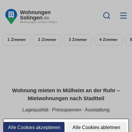
Wohnungen
Solingen
.de
Wohnungen einfach finden
1 Zimmer
2 Zimmer
3 Zimmer
4 Zimmer
Wohnung mieten in Mülheim an der Ruhr –
Miet­wohnungen nach Stadtteil
Lagequalität · Preisspannen · Ausstattung
Finde Mietwohnungen in Mülheim an der Ruhr gezielt nach
Stadtteil und ruhiger Lage. Wir zeigen aktuelle Preisspannen
Alle Cookies akzeptieren
Alle Cookies ablehnen