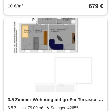
679 €
10 €/m²
3,5 Zimmer-Wohnung mit großer Terrasse in
42655 Solingen
3.5 Zi.
ca. 79,00 m²
Solingen 42655