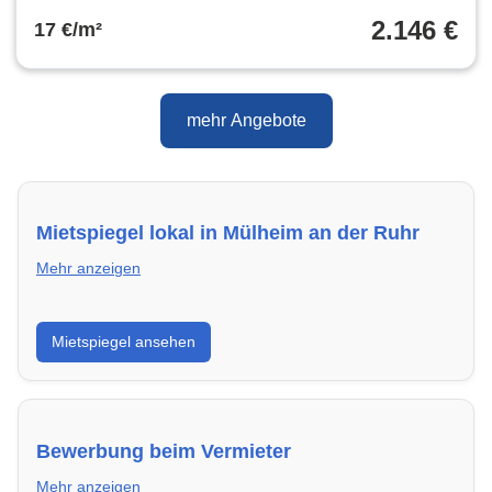
2.146 €
17 €/m²
mehr Angebote
Mietspiegel lokal in Mülheim an der Ruhr
Mehr anzeigen
Erhalte einen Überblick über die aktuellen Mietpreise
Mietspiegel ansehen
regional in Mülheim an der Ruhr. So weißt du genau,
welche Miete fair ist und wo sich ein Vergleich lohnt.
Bewerbung beim Vermieter
Mehr anzeigen