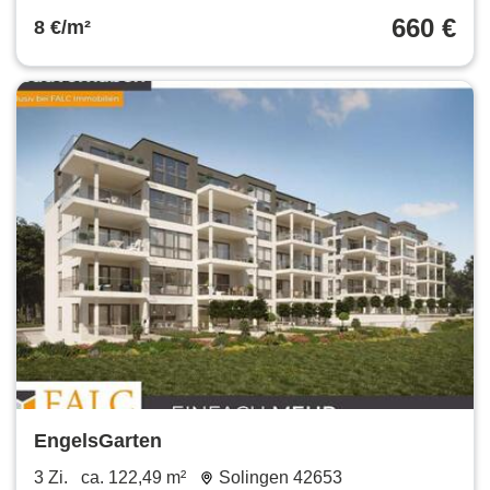
660 €
8 €/m²
EngelsGarten
3 Zi.
ca. 122,49 m²
Solingen 42653