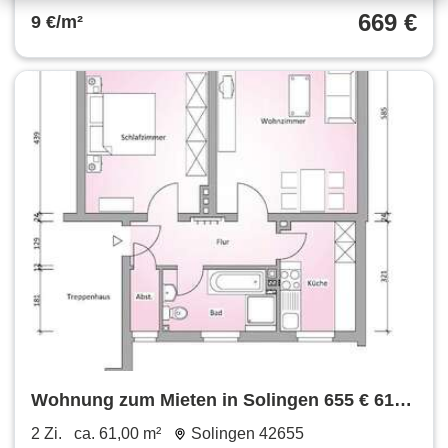
669 €
9 €/m²
Wohnung zum Mieten in Solingen 655 € 61
m²
2 Zi.
ca. 61,00 m²
Solingen 42655