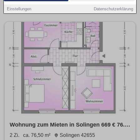
(Kaltmiete), Hinweise zu Nebenkosten und filtern
provisionsfrei, Balkon, Parkplatz oder Haustiere erlaubt.
Einstellungen
Datenschutzerklärung
Wohnung zum Mieten in Solingen 669 € 76.5
m²
2 Zi.
ca. 76,50 m²
Solingen 42655