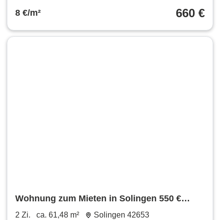
660 €
8 €/m²
Wohnung zum Mieten in Solingen 550 €
61.48 m²
2 Zi.
ca. 61,48 m²
Solingen 42653