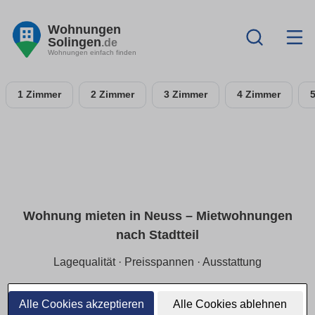
Wohnungen
Solingen
.de
Wohnungen einfach finden
1 Zimmer
2 Zimmer
3 Zimmer
4 Zimmer
Wohnung mieten in Neuss – Miet­wohnungen
nach Stadtteil
Lagequalität · Preisspannen · Ausstattung
Finde Mietwohnungen in Neuss gezielt nach Stadtteil und
ruhiger Lage. Wir zeigen aktuelle Preisspannen (Kaltmiete),
Alle Cookies akzeptieren
Alle Cookies ablehnen