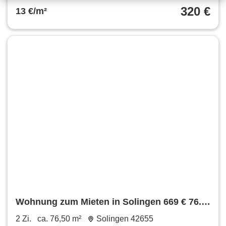
320 €
13 €/m²
Wohnung zum Mieten in Solingen 669 € 76.5
m²
2 Zi.
ca. 76,50 m²
Solingen 42655