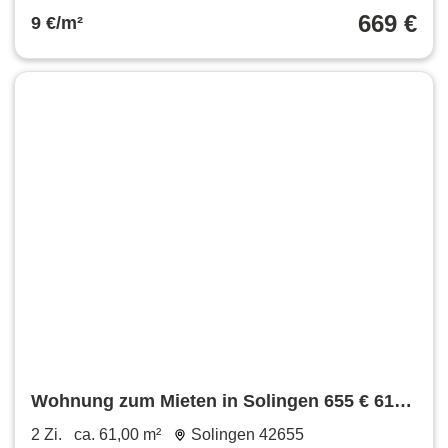
669 €
9 €/m²
Wohnung zum Mieten in Solingen 655 € 61
m²
2 Zi.
ca. 61,00 m²
Solingen 42655