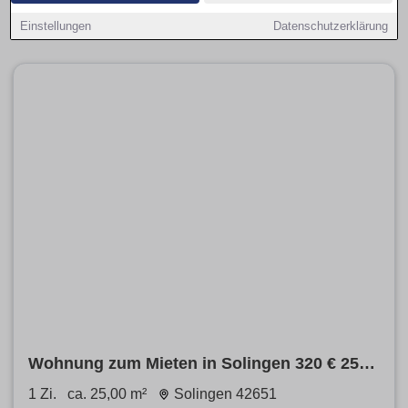
Hinweise zu Nebenkosten und filtern provisionsfrei, Balkon,
Parkplatz oder Haustiere erlaubt.
Einstellungen
Datenschutzerklärung
Wohnung zum Mieten in Solingen 320 € 25
m²
1 Zi.
ca. 25,00 m²
Solingen 42651