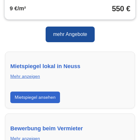
550 €
9 €/m²
mehr Angebote
Mietspiegel lokal in Neuss
Mehr anzeigen
Erhalte einen Überblick über die aktuellen Mietpreise
Mietspiegel ansehen
regional in Neuss. So weißt du genau, welche Miete
fair ist und wo sich ein Vergleich lohnt.
Bewerbung beim Vermieter
Mehr anzeigen