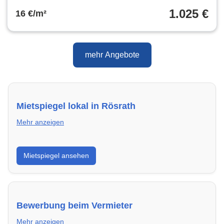
1.025 €
16 €/m²
mehr Angebote
Mietspiegel lokal in Rösrath
Mehr anzeigen
Erhalte einen Überblick über die aktuellen Mietpreise
Mietspiegel ansehen
regional in Rösrath. So weißt du genau, welche Miete
fair ist und wo sich ein Vergleich lohnt.
Bewerbung beim Vermieter
Mehr anzeigen