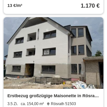
1.170 €
13 €/m²
Erstbezug großzügige Maisonette in Rösrath
TOP Anbindung Nahe Autobahn
3.5 Zi.
ca. 154,00 m²
Rösrath 51503