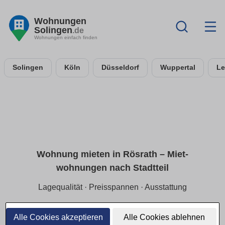
Wohnungen
Solingen
.de
Wohnungen einfach finden
Solingen
Köln
Düsseldorf
Wuppertal
Le
Wohnung mieten in Rösrath – Miet­
wohnungen nach Stadtteil
Lagequalität · Preisspannen · Ausstattung
Finde Mietwohnungen in Rösrath gezielt nach Stadtteil und
ruhiger Lage. Wir zeigen aktuelle Preisspannen (Kaltmiete),
Alle Cookies akzeptieren
Alle Cookies ablehnen