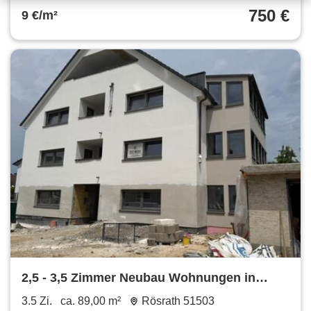
750 €
9 €/m²
2,5 - 3,5 Zimmer Neubau Wohnungen in
Rösrath TOP Anbindung Nahe Autobahn
3.5 Zi.
ca. 89,00 m²
Rösrath 51503