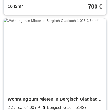
700 €
10 €/m²
Wohnung zum Mieten in Bergisch Gladbach
1.025 € 64 m²
2 Zi.
ca. 64,00 m²
Bergisch Glad... 51427