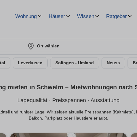
Wohnung
Häuser
Wissen
Ratgeber
Ort wählen
tal
Leverkusen
Solingen - Umland
Neuss
B
g mieten in Schwelm – Miet­wohnungen nach St
Lagequalität · Preisspannen · Ausstattung
teil und ruhiger Lage. Wir zeigen aktuelle Preisspannen (Kaltmiete), H
Balkon, Parkplatz oder Haustiere erlaubt.