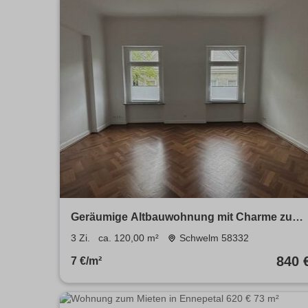
Geräumige Altbauwohnung mit Charme zu
vermieten - Mitten im Zentrum!
3 Zi.
ca. 120,00 m²
Schwelm 58332
840 
7 €/m²