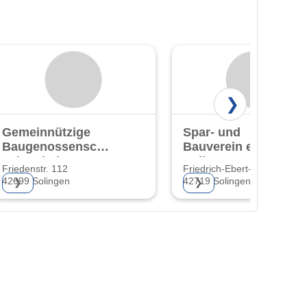
❯
Gemeinnützige
Spar- und
Baugenossenschaft
Bauverein eG
"Eigenheim" eG
Solingen-Wald
Friedenstr. 112
Friedrich-Ebert-Str. 44
42699 Solingen
42719 Solingen
❯
❯