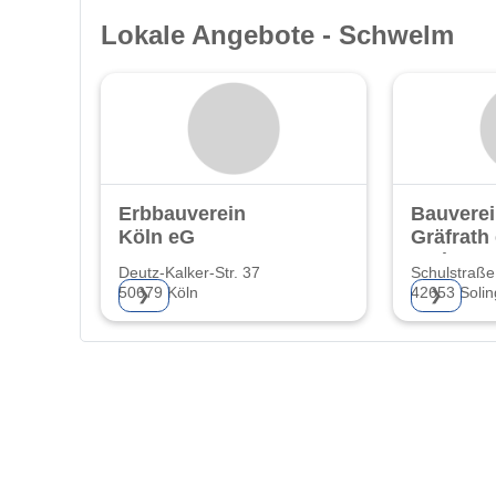
Lokale Angebote - Schwelm
Erbbauverein
Bauvere
Köln eG
Gräfrath
Wohnung
Deutz-Kalker-Str. 37
Schulstraße
50679 Köln
42653 Soli
❯
❯