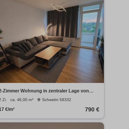
2-Zimmer Wohnung in zentraler Lage von
Erkrath
2 Zi.
ca. 46,00 m²
Schwelm 58332
790 €
17 €/m²