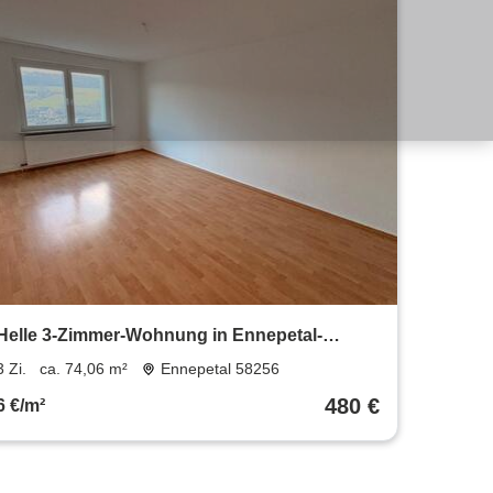
Helle 3-Zimmer-Wohnung in Ennepetal-
Voerde!
3 Zi.
ca. 74,06 m²
Ennepetal 58256
480 €
6 €/m²