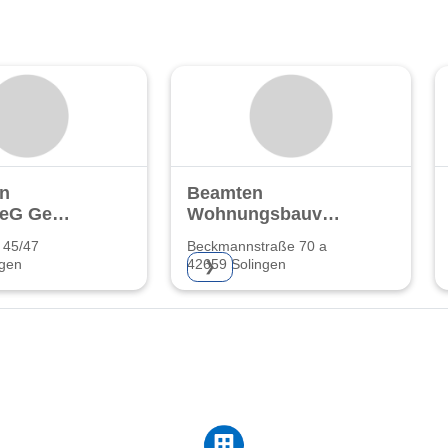
in
Beamten
 eG Gem.
Wohnungsbauverein
sgenossenschaft
eG
 45/47
Beckmannstraße 70 a
ngen
42659 Solingen
❯