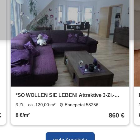
*SO WOLLEN SIE LEBEN! Attraktive 3-Zi.-
Whg. mit Süd-Balkon, ruhig aber zentral in
3 Zi.
ca. 120,00 m²
Ennepetal 58256
Ennepetal!*
€
860 €
8 €/m²
mehr Angebote