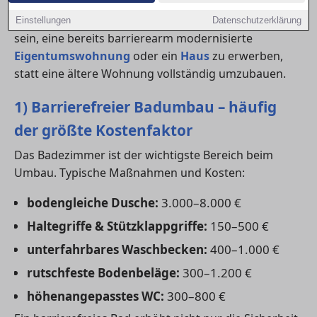
Je nach Zustand der Immobilie kann es auch sinnvoll
Einstellungen
Datenschutzerklärung
sein, eine bereits barrierearm modernisierte
Eigentumswohnung
oder ein
Haus
zu erwerben,
statt eine ältere Wohnung vollständig umzubauen.
1) Barrierefreier Badumbau – häufig
der größte Kostenfaktor
Das Badezimmer ist der wichtigste Bereich beim
Umbau. Typische Maßnahmen und Kosten:
bodengleiche Dusche:
3.000–8.000 €
Haltegriffe & Stützklappgriffe:
150–500 €
unterfahrbares Waschbecken:
400–1.000 €
rutschfeste Bodenbeläge:
300–1.200 €
höhenangepasstes WC:
300–800 €