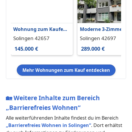
Wohnung zum Kaufen
Moderne 3-Zimmer-
in Solingen 145.000 € 55
Eigentumswohnung,
Solingen 42657
Solingen 42697
m²
1.OG, Loggia, Stellpla
145.000 €
289.000 €
Mehr Wohnungen zum Kauf entdecken
🏡
Weitere Inhalte zum Bereich
„Barrierefreies Wohnen“
Alle weiterführenden Inhalte findest du im Bereich
„Barrierefreies Wohnen in Solingen“
. Dort erhältst