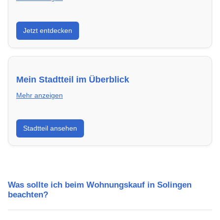
Entdecke Neubauprojekte in Solingen – modern,
Jetzt entdecken
energieeffizient und sofort bezugsfertig.
Mein Stadtteil im Überblick
Mehr anzeigen
Erfahre mehr über deinen Stadtteil in Solingen:
Stadtteil ansehen
Lebensqualität, Verkehrsanbindung, Schulen,
Freizeitmöglichkeiten und Mietpreise.
Was sollte ich beim Wohnungskauf in Solingen
beachten?