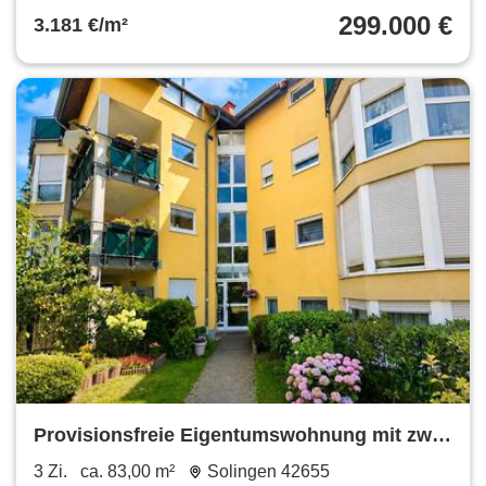
299.000 €
3.181 €/m²
Provisionsfreie Eigentumswohnung mit zwei
Bädern und Garage
3 Zi.
ca. 83,00 m²
Solingen 42655