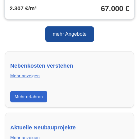
67.000 €
2.307 €/m²
mehr Angebote
Nebenkosten verstehen
Mehr anzeigen
Erfahre, welche Nebenkosten rechtmäßig sind und
Mehr erfahren
wie du deine monatliche Belastung optimieren
kannst.
Aktuelle Neubauprojekte
Mehr anzeigen