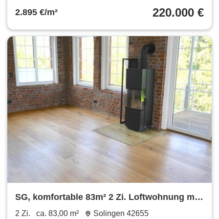
220.000 €
2.895 €/m²
SG, komfortable 83m² 2 Zi. Loftwohnung mit
Unikat-Charakter, Balkon, Stellplatz, EBK
2 Zi.
ca. 83,00 m²
Solingen 42655