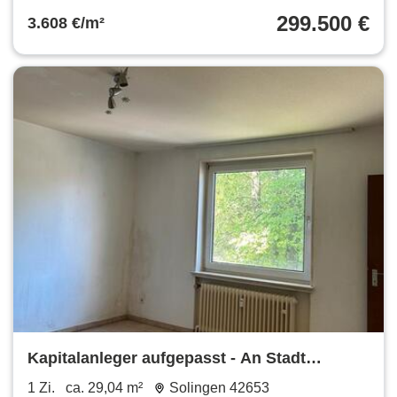
299.500 €
3.608 €/m²
Kapitalanleger aufgepasst - An Stadt
vermietetes Appartement
1 Zi.
ca. 29,04 m²
Solingen 42653