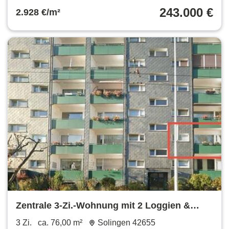
243.000 €
2.928 €/m²
Zentrale 3-Zi.-Wohnung mit 2 Loggien &
Garage
3 Zi.
ca. 76,00 m²
Solingen 42655