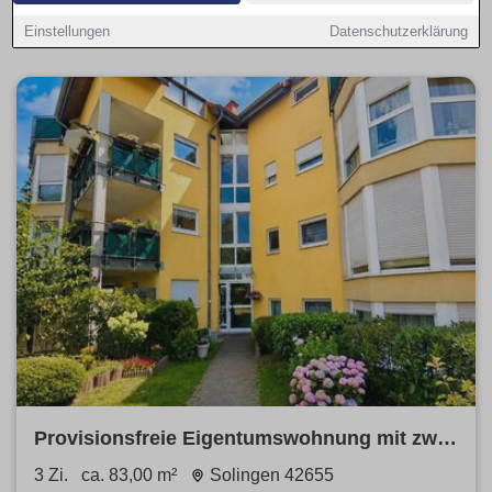
Vergleiche
Neubau
und
Bestand
, priorisiere
provisionsfrei
.
Einstellungen
Datenschutzerklärung
Provisionsfreie Eigentumswohnung mit zwei
Bädern und Garage
3 Zi.
ca. 83,00 m²
Solingen 42655