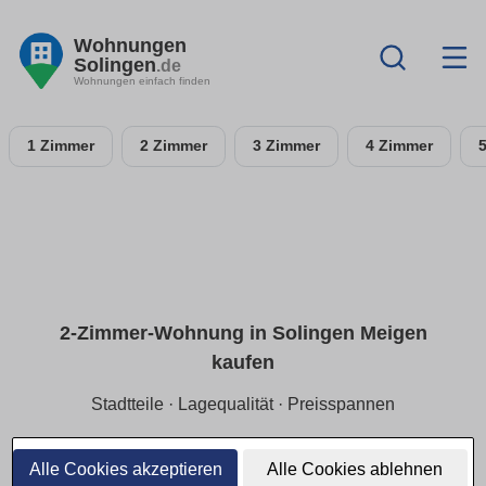
Wohnungen
Solingen
.de
Wohnungen einfach finden
1 Zimmer
2 Zimmer
3 Zimmer
4 Zimmer
2-Zimmer-Wohnung in Solingen Meigen
kaufen
Stadtteile · Lagequalität · Preisspannen
Für Single/Paare:
2-Zimmer-ETW in Solingen Meigen
mit
Fokus auf
ruhige Lage
und
Preisspannen
je Stadtteil.
Alle Cookies akzeptieren
Alle Cookies ablehnen