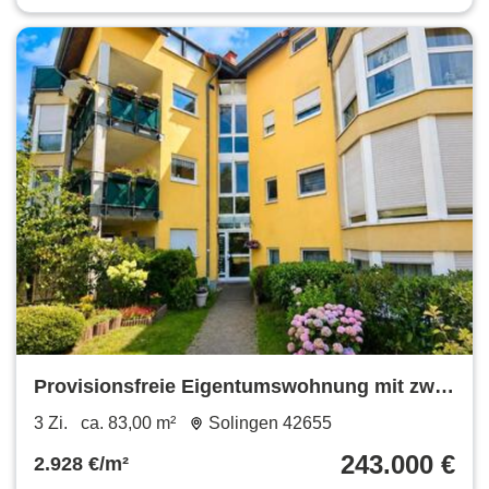
Provisionsfreie Eigentumswohnung mit zwei
Bädern und Garage
3 Zi.
ca. 83,00 m²
Solingen 42655
243.000 €
2.928 €/m²