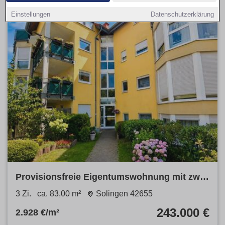
Einstellungen
Datenschutzerklärung
Provisionsfreie Eigentumswohnung mit zwei
Bädern und Garage
3 Zi.
ca. 83,00 m²
Solingen 42655
243.000 €
2.928 €/m²