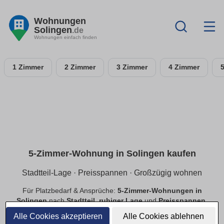
Wohnungen
Solingen
.de
Wohnungen einfach finden
1 Zimmer
2 Zimmer
3 Zimmer
4 Zimmer
5-Zimmer-Wohnung in Solingen kaufen
Stadtteil-Lage · Preisspannen · Großzügig wohnen
Für Platzbedarf & Ansprüche:
5-Zimmer-Wohnungen in
Solingen
nach
Stadtteil
,
ruhiger Lage
und
Preisspannen
.
Finde
provisionsfreie
Angebote mit passender Ausstattung.
Alle Cookies akzeptieren
Alle Cookies ablehnen