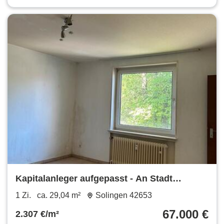
Kapitalanleger aufgepasst - An Stadt
vermietetes Appartement
1 Zi.
ca. 29,04 m²
Solingen 42653
67.000 €
2.307 €/m²