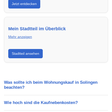
Jetzt entdecken
energieeffizient und sofort bezugsfertig.
Mein Stadtteil im Überblick
Mehr anzeigen
Erfahre mehr über deinen Stadtteil in Solingen:
Stadtteil ansehen
Lebensqualität, Verkehrsanbindung, Schulen,
Freizeitmöglichkeiten und Mietpreise.
Was sollte ich beim Wohnungskauf in Solingen
beachten?
Wie hoch sind die Kaufnebenkosten?