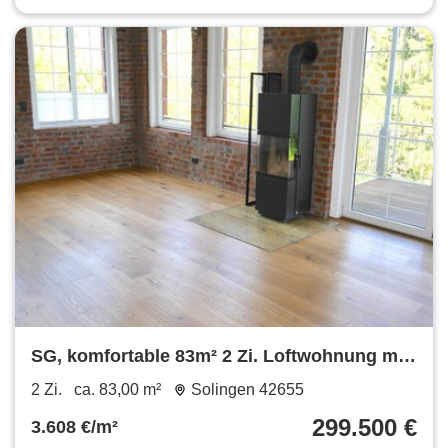
SG, komfortable 83m² 2 Zi. Loftwohnung mit
Unikat-Charakter, Balkon, Stellplatz, EBK
2 Zi.
ca. 83,00 m²
Solingen 42655
299.500 €
3.608 €/m²