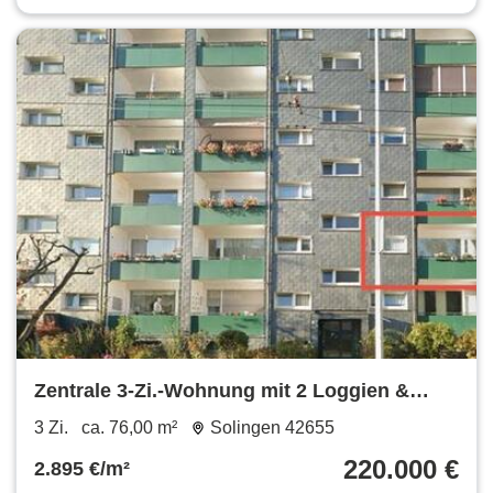
Zentrale 3-Zi.-Wohnung mit 2 Loggien &
Garage
3 Zi.
ca. 76,00 m²
Solingen 42655
220.000 €
2.895 €/m²