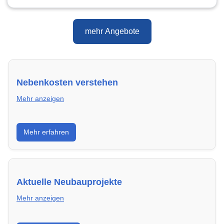
mehr Angebote
Nebenkosten verstehen
Mehr anzeigen
Erfahre, welche Nebenkosten rechtmäßig sind und
Mehr erfahren
wie du deine monatliche Belastung optimieren
kannst.
Aktuelle Neubauprojekte
Mehr anzeigen
Entdecke Neubauprojekte in Solingen – modern,