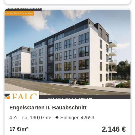
EngelsGarten II. Bauabschnitt
4 Zi.
ca. 130,07 m²
Solingen 42653
2.146 €
17 €/m²