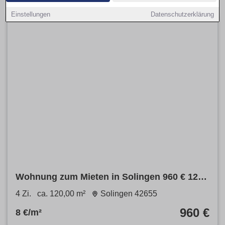
Einstellungen
Datenschutzerklärung
Wohnung zum Mieten in Solingen 960 € 120
m²
4 Zi.
ca. 120,00 m²
Solingen 42655
960 €
8 €/m²