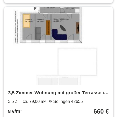
3,5 Zimmer-Wohnung mit großer Terrasse in
42655 Solingen
3.5 Zi.
ca. 79,00 m²
Solingen 42655
660 €
8 €/m²