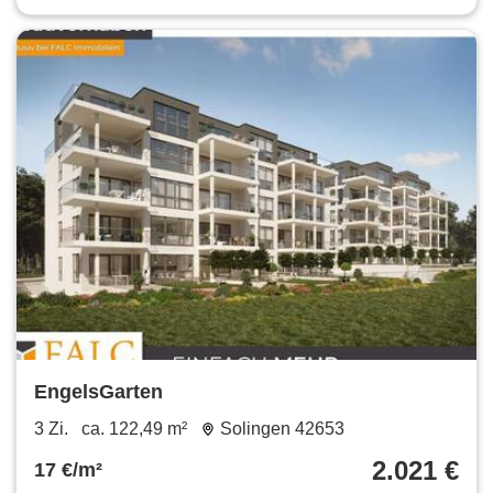
EngelsGarten
3 Zi.
ca. 122,49 m²
Solingen 42653
2.021 €
17 €/m²