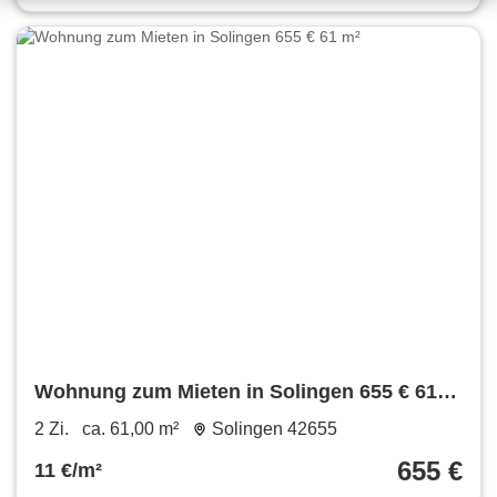
Wohnung zum Mieten in Solingen 655 € 61
m²
2 Zi.
ca. 61,00 m²
Solingen 42655
655 €
11 €/m²