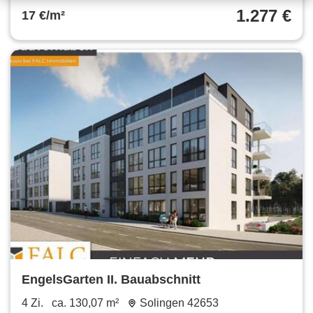
1.277 €
17 €/m²
EngelsGarten II. Bauabschnitt
4 Zi.
ca. 130,07 m²
Solingen 42653