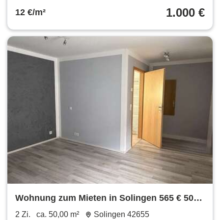
1.000 €
12 €/m²
Wohnung zum Mieten in Solingen 565 € 50
m²
2 Zi.
ca. 50,00 m²
Solingen 42655