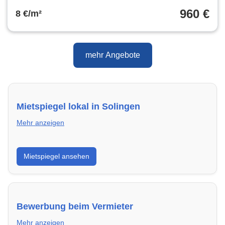
960 €
8 €/m²
mehr Angebote
Mietspiegel lokal in Solingen
Mehr anzeigen
Erhalte einen Überblick über die aktuellen Mietpreise
Mietspiegel ansehen
regional in Solingen. So weißt du genau, welche
Miete fair ist und wo sich ein Vergleich lohnt.
Bewerbung beim Vermieter
Mehr anzeigen