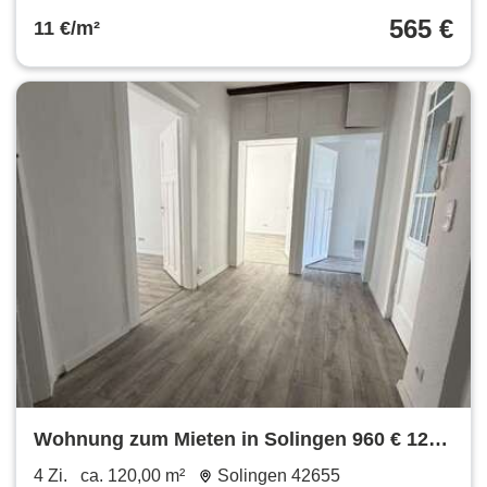
565 €
11 €/m²
Wohnung zum Mieten in Solingen 960 € 120
m²
4 Zi.
ca. 120,00 m²
Solingen 42655