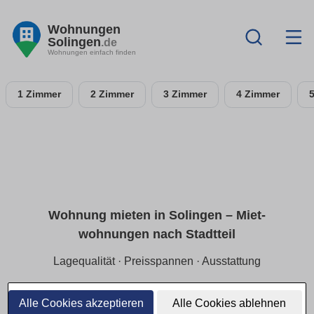
Wohnungen
Solingen
.de
Wohnungen einfach finden
1 Zimmer
2 Zimmer
3 Zimmer
4 Zimmer
Wohnung mieten in Solingen – Miet­
wohnungen nach Stadtteil
Lagequalität · Preisspannen · Ausstattung
Finde Mietwohnungen in Solingen gezielt nach Stadtteil und
ruhiger Lage. Wir zeigen aktuelle Preisspannen (Kaltmiete),
Alle Cookies akzeptieren
Alle Cookies ablehnen