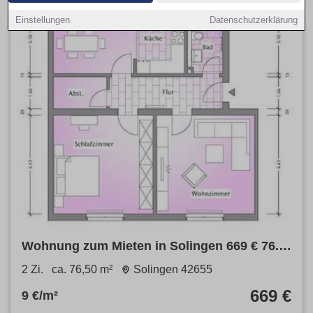
Einstellungen
Datenschutzerklärung
Wohnung zum Mieten in Solingen 669 € 76.5
m²
2 Zi.
ca. 76,50 m²
Solingen 42655
669 €
9 €/m²