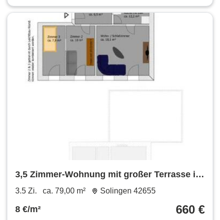
3,5 Zimmer-Wohnung mit großer Terrasse in
42655 Solingen
3.5 Zi.
ca. 79,00 m²
Solingen 42655
660 €
8 €/m²