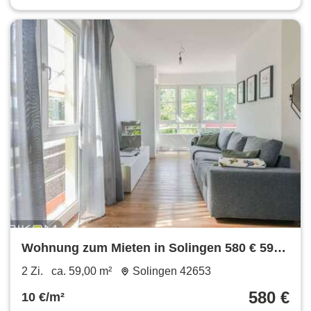
Wohnung zum Mieten in Solingen 580 € 59
m²
2 Zi.
ca. 59,00 m²
Solingen 42653
580 €
10 €/m²