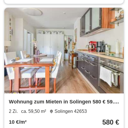
Wohnung zum Mieten in Solingen 580 € 59.5
m²
2 Zi.
ca. 59,50 m²
Solingen 42653
580 €
10 €/m²