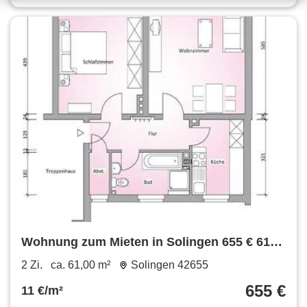
Wohnung zum Mieten in Solingen 655 € 61
m²
2 Zi.
ca. 61,00 m²
Solingen 42655
655 €
11 €/m²