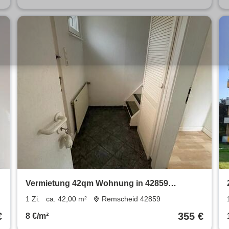
Vermietung 42qm Wohnung in 42859
Remscheid
1 Zi.
ca. 42,00 m²
Remscheid 42859
€
355 €
8 €/m²