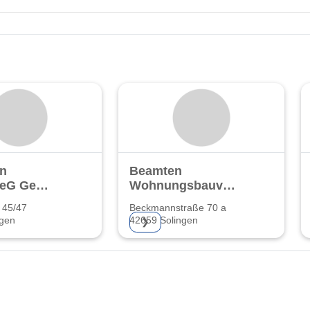
in
Beamten
 eG Gem.
Wohnungsbauverein
sgenossenschaft
eG
 45/47
Beckmannstraße 70 a
ngen
42659 Solingen
❯