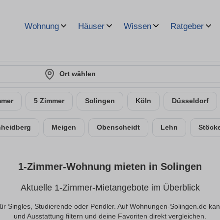
Wohnung
Häuser
Wissen
Ratgeber
Ort wählen
mmer
5 Zimmer
Solingen
Köln
Düsseldorf
nheidberg
Meigen
Obenscheidt
Lehn
Stöck
1-Zimmer-Wohnung mieten in Solingen
Aktuelle 1-Zimmer-Mietangebote im Überblick
ür Singles, Studierende oder Pendler. Auf Wohnungen-Solingen.de kan
und Ausstattung filtern und deine Favoriten direkt vergleichen.