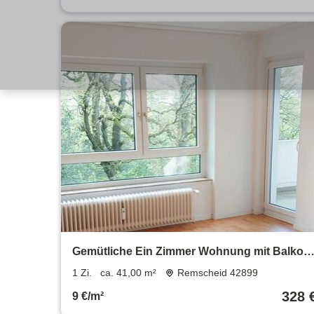
Gemütliche Ein Zimmer Wohnung mit Balkon
in ruhiger Lage zu vermieten
1 Zi.
ca. 41,00 m²
Remscheid 42899
328 
9 €/m²