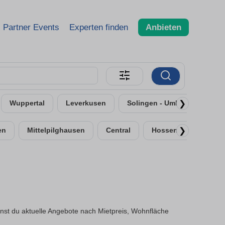
Partner Events
Experten finden
Anbieten
❯
Wuppertal
Leverkusen
Solingen - Umland
Neu
❯
en
Mittelpilghausen
Central
Hossenhaus
nst du aktuelle Angebote nach Mietpreis, Wohnfläche