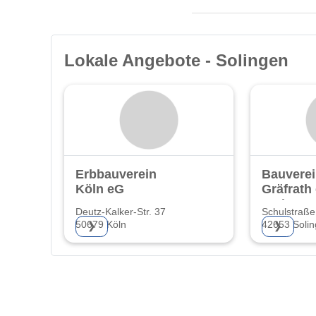
Lokale Angebote - Solingen
Erbbauverein
Bauvere
Köln eG
Gräfrath
Wohnung
Deutz-Kalker-Str. 37
Schulstraße
50679 Köln
42653 Soli
❯
❯