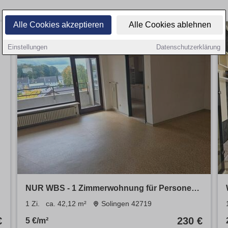
Alle Cookies akzeptieren
Alle Cookies ablehnen
Einstellungen
Datenschutzerklärung
NUR WBS - 1 Zimmerwohnung für Personen
ab 60 Jahre in Solingen-Wald!
1 Zi.
ca. 42,12 m²
Solingen 42719
€
230 €
5 €/m²