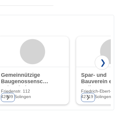
❯
Gemeinnützige
Spar- und
Baugenossenschaft
Bauverein eG
"Eigenheim" eG
Solingen-Wald
Friedenstr. 112
Friedrich-Ebert-Str. 44
42699 Solingen
42719 Solingen
❯
❯